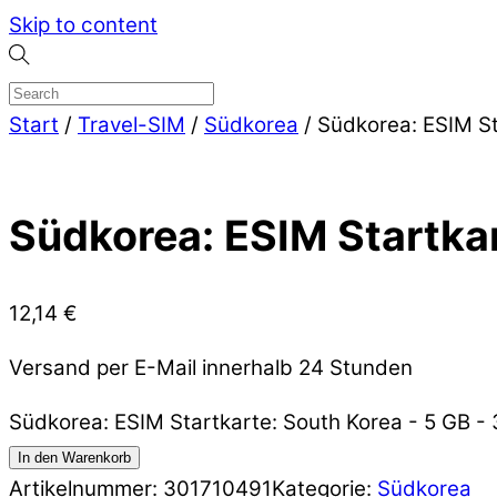
Skip to content
Start
/
Travel-SIM
/
Südkorea
/ Südkorea: ESIM St
Südkorea: ESIM Startkar
12,14
€
Versand per E-Mail innerhalb 24 Stunden
Südkorea: ESIM Startkarte: South Korea - 5 GB 
In den Warenkorb
Artikelnummer:
301710491
Kategorie:
Südkorea