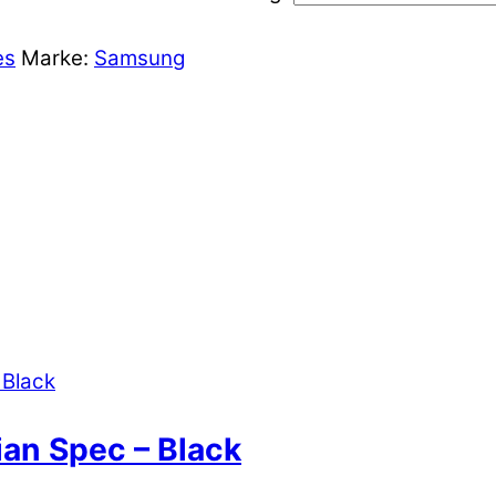
es
Marke:
Samsung
ian Spec – Black