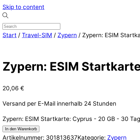
Skip to content
Start
/
Travel-SIM
/
Zypern
/ Zypern: ESIM Startk
Zypern: ESIM Startkarte
20,06
€
Versand per E-Mail innerhalb 24 Stunden
Zypern: ESIM Startkarte: Cyprus - 20 GB - 30 T
In den Warenkorb
Artikelnummer:
301813637
Kategorie:
Zypern