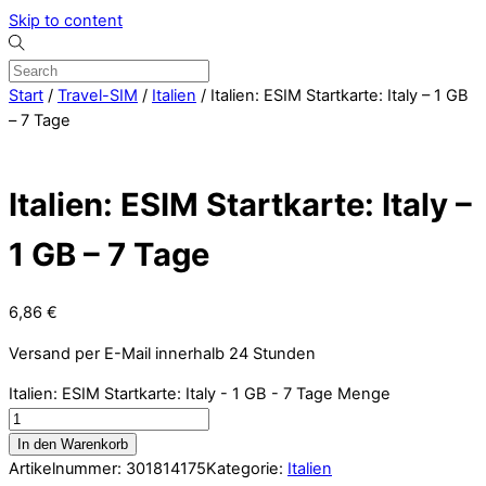
Skip to content
Start
/
Travel-SIM
/
Italien
/ Italien: ESIM Startkarte: Italy – 1 GB
– 7 Tage
Italien: ESIM Startkarte: Italy –
1 GB – 7 Tage
6,86
€
Versand per E-Mail innerhalb 24 Stunden
Italien: ESIM Startkarte: Italy - 1 GB - 7 Tage Menge
In den Warenkorb
Artikelnummer:
301814175
Kategorie:
Italien