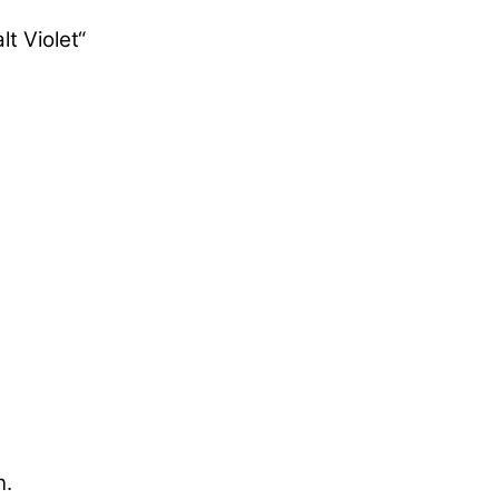
t Violet“
n.